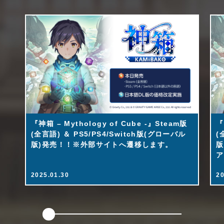
『神箱 – Mythology of Cube -』Steam版
『
(全言語) ＆ PS5/PS4/Switch版(グローバル
(
版)発売！！※外部サイトへ遷移します。
版
ア
2025.01.30
20