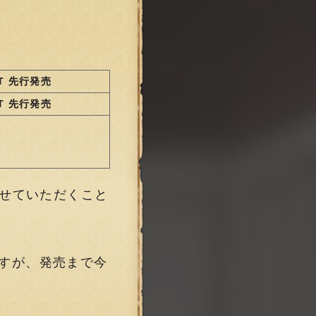
JST 先行発売
JST 先行発売
させていただくこと
すが、発売まで今