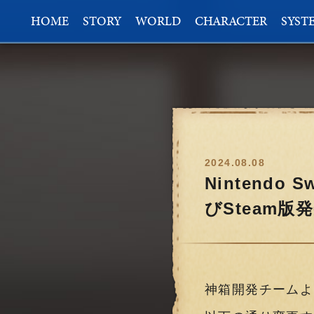
HOME
STORY
WORLD
CHARACTER
SYST
2024.08.08
Nintendo
びSteam
神箱開発チームよ