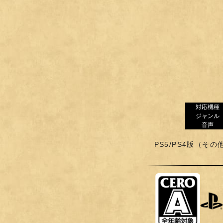
対応機種
ジャンル
音声
PS5/PS4版（その