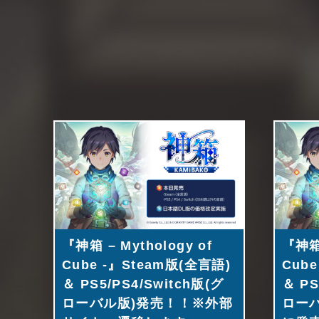
『神箱 – Mythology of
『神箱 
Cube -』Steam版(全言語)
Cub
＆ PS5/PS4/Switch版(グ
＆ PS
ローバル版)発売！！※外部
ローバ