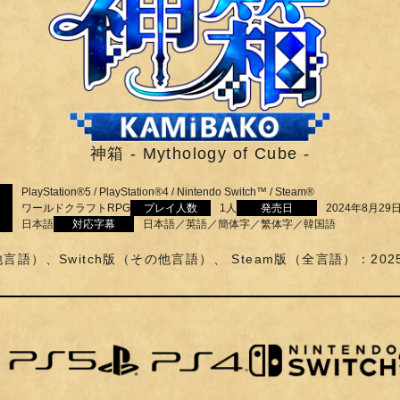
神箱 - Mythology of Cube -
PlayStation®5 / PlayStation®4 / Nintendo Switch™ / Steam®
ワールドクラフトRPG
プレイ人数
1人
発売日
2024年8月29
日本語
対応字幕
日本語／英語／簡体字／繁体字／韓国語
他言語）、Switch版（その他言語）、 Steam版（全言語）：202