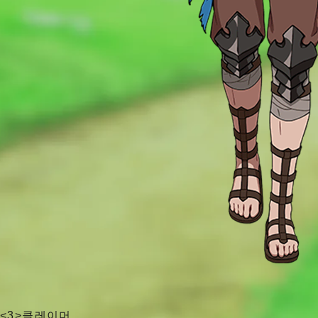
<3>클레이머