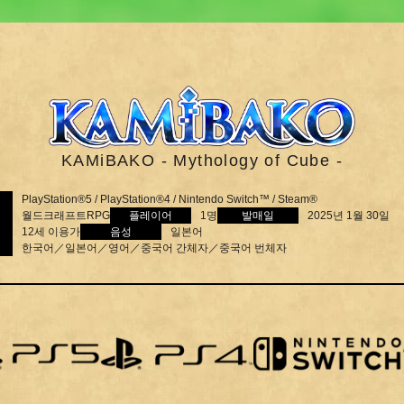
KAMiBAKO - Mythology of Cube -
PlayStation®5 / PlayStation®4 / Nintendo Switch™ / Steam®
월드크래프트RPG
플레이어
1명
발매일
2025년 1월 30일
12세 이용가
음성
일본어
한국어／일본어／영어／중국어 간체자／중국어 번체자