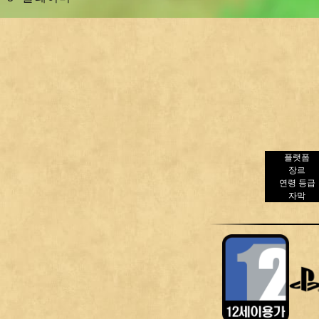
플랫폼
장르
연령 등급
자막