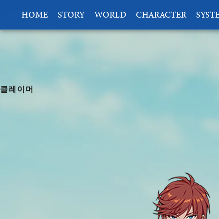
HOME
STORY
WORLD
CHARACTER
SYST
클레이머