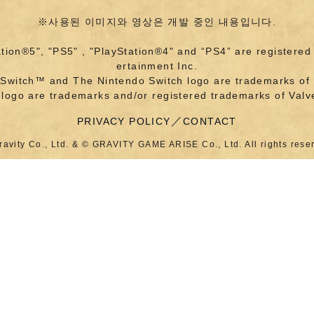
※사용된 이미지와 영상은 개발 중인 내용입니다.
ation®5", "PS5" , "PlayStation®4" and “PS4” are registere
ertainment Inc.
 Switch™ and The Nintendo Switch logo are trademarks of 
ogo are trademarks and/or registered trademarks of Valve 
PRIVACY POLICY
CONTACT
ravity Co., Ltd. & © GRAVITY GAME ARISE Co., Ltd. All rights rese