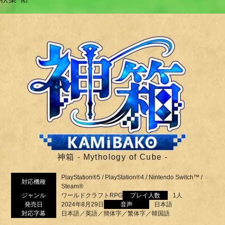
神箱 - Mythology of Cube -
PlayStation®5 / PlayStation®4 / Nintendo Switch™ /
対応機種
Steam®
ジャンル
ワールドクラフトRPG
プレイ人数
1人
発売日
2024年8月29日
音声
日本語
対応字幕
日本語／英語／簡体字／繁体字／韓国語