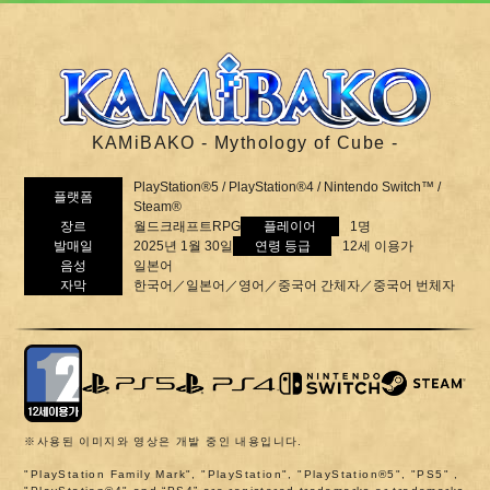
KAMiBAKO - Mythology of Cube -
PlayStation®5 / PlayStation®4 / Nintendo Switch™ /
플랫폼
Steam®
장르
월드크래프트RPG
플레이어
1명
발매일
2025년 1월 30일
연령 등급
12세 이용가
음성
일본어
자막
한국어／일본어／영어／중국어 간체자／중국어 번체자
※사용된 이미지와 영상은 개발 중인 내용입니다.
"PlayStation Family Mark", "PlayStation", "PlayStation®5", "PS5" ,