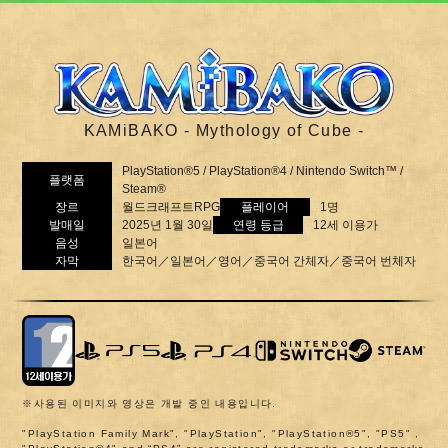
KAMiBAKO - Mythology of Cube -
PlayStation®5 / PlayStation®4 / Nintendo Switch™ /
플랫폼
Steam®
장르
월드크래프트RPG
플레이어
1명
발매일
2025년 1월 30일
연령 등급
12세 이용가
음성
일본어
자막
한국어／일본어／영어／중국어 간체자／중국어 번체자
※사용된 이미지와 영상은 개발 중인 내용입니다.
"PlayStation Family Mark", "PlayStation", "PlayStation®5", "PS5" ,