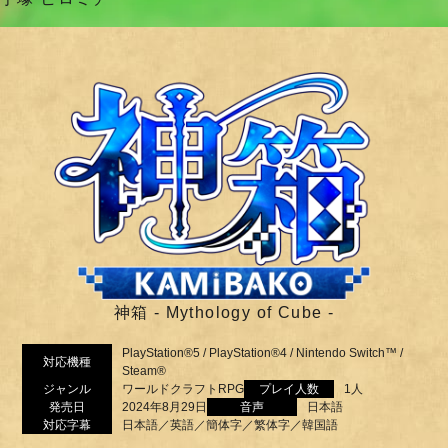
神箱 - Mythology of Cube -
PlayStation®5 / PlayStation®4 / Nintendo Switch™ /
対応機種
Steam®
ジャンル
ワールドクラフトRPG
プレイ人数
1人
発売日
2024年8月29日
音声
日本語
対応字幕
日本語／英語／簡体字／繁体字／韓国語