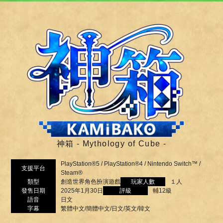
神箱 - Mythology of Cube -
PlayStation®5 / PlayStation®4 / Nintendo Switch™ /
支援平台
Steam®
類型
創造世界角色扮演遊戲
玩家人數
１人
發售日期
2025年1月30日
評級
輔12級
語音
日文
字幕
繁體中文/簡體中文/日文/英文/韓文