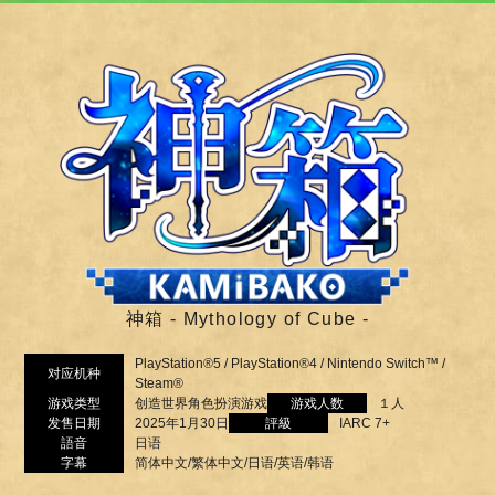
神箱 - Mythology of Cube -
PlayStation®5 / PlayStation®4 / Nintendo Switch™ /
对应机种
Steam®
游戏类型
创造世界角色扮演游戏
游戏人数
１人
发售日期
2025年1月30日
評級
IARC 7+
語音
日语
字幕
简体中文/繁体中文/日语/英语/韩语