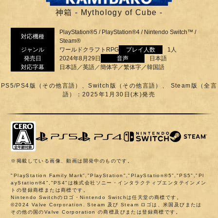
神箱 - Mythology of Cube -
PlayStation®5 / PlayStation®4 / Nintendo Switch™ /
対応機種
Steam®
ジャンル
ワールドクラフトRPG
プレイ人数
1人
発売日
2024年8月29日
音声
日本語
対応字幕
日本語／英語／簡体字／繁体字／韓国語
PS5/PS4版（その他言語）、Switch版（その他言語）、 Steam版（全言
語）：2025年1月30日(木)発売
※掲載している画像、動画は開発中のものです。
"PlayStation Family Mark","PlayStation","PlayStation®5","PS5","Pl
ayStation®4","PS4"は株式会社ソニー・インタラクティブエンタテインメン
トの登録商標または商標です。
Nintendo Switchのロゴ・Nintendo Switchは任天堂の商標です。
©2024 Valve Corporation. Steam 及び Steam ロゴは、米国及びまたは
その他の国のValve Corporation の商標及びまたは登録商標です。