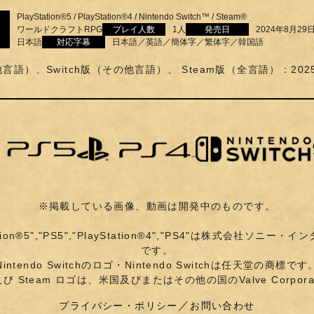
PlayStation®5 / PlayStation®4 / Nintendo Switch™ / Steam®
ワールドクラフトRPG
プレイ人数
1人
発売日
2024年8月29
日本語
対応字幕
日本語／英語／簡体字／繁体字／韓国語
他言語）、Switch版（その他言語）、 Steam版（全言語）：202
※掲載している画像、動画は開発中のものです。
n","PlayStation®5","PS5","PlayStation®4","PS
です。
Nintendo Switchのロゴ・Nintendo Switchは任天堂の商標です
 Steam 及び Steam ロゴは、米国及びまたはその他の国のValve Co
プライバシー・ポリシー
お問い合わせ