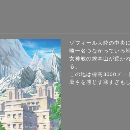
ゾフィール大陸の中央
唯一名つながっている
女神教の総本山が置かれ
る。
この地は標高3000メ
暑さを感じず寒すぎも