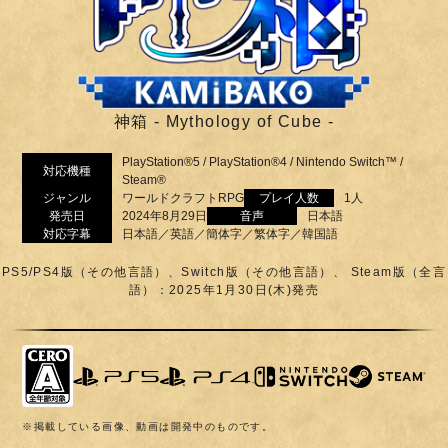
神箱 - Mythology of Cube -
PlayStation®5 / PlayStation®4 / Nintendo Switch™ /
対応機種
Steam®
ジャンル
ワールドクラフトRPG
プレイ人数
1人
発売日
2024年8月29日
音声
日本語
対応字幕
日本語／英語／簡体字／繁体字／韓国語
PS5/PS4版（その他言語）、Switch版（その他言語）、 Steam版（全言
語）：2025年1月30日(木)発売
※掲載している画像、動画は開発中のものです。