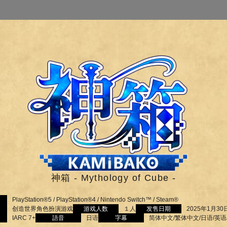
神箱 - Mythology of Cube -
PlayStation®5 / PlayStation®4 / Nintendo Switch™ / Steam®
创造世界角色扮演游戏
游戏人数
１人
发售日期
2025年1月30
IARC 7+
語音
日语
字幕
简体中文/繁体中文/日语/英语