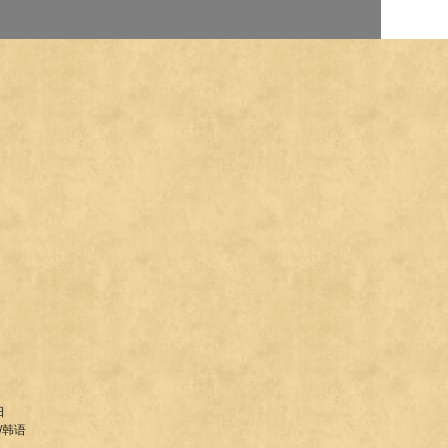
日
/韩语